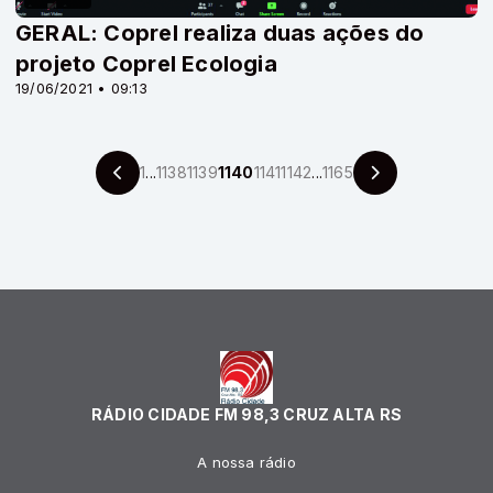
GERAL: Coprel realiza duas ações do
projeto Coprel Ecologia
19/06/2021 • 09:13
1
...
1138
1139
1140
1141
1142
...
1165
RÁDIO CIDADE FM 98,3 CRUZ ALTA RS
A nossa rádio