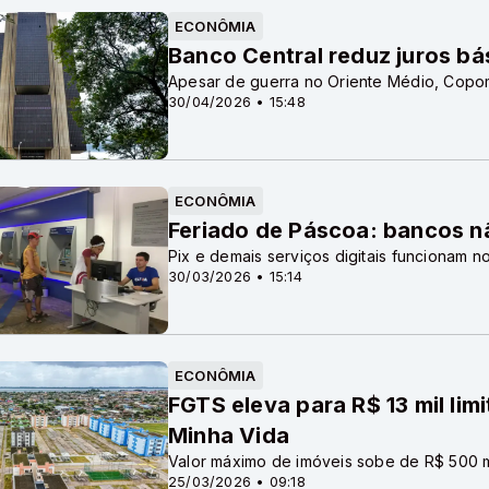
ECONÔMIA
Banco Central reduz juros bá
Apesar de guerra no Oriente Médio, Copom 
30/04/2026 • 15:48
ECONÔMIA
Feriado de Páscoa: bancos nã
Pix e demais serviços digitais funcionam 
30/03/2026 • 15:14
ECONÔMIA
FGTS eleva para R$ 13 mil lim
Minha Vida
Valor máximo de imóveis sobe de R$ 500 m
25/03/2026 • 09:18