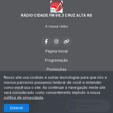
RÁDIO CIDADE FM 98,3 CRUZ ALTA RS
A nossa rádio
Página Inicial
Programação
Promoções
Nosso site usa cookies e outras tecnologias para que nós e
Locutores
nossos parceiros possamos lembrar de você e entender
como você usa o site. Ao continuar a navegação neste site
Contato
será considerado como consentimento implícito à nossa
Chat
política de privacidade
.
Chat ao vivo
Todos os direitos reservados.
10:05 - 12:00
Com a tecnologia
Online:
0
Entendi
NAÇÃO GAÚCHA com FABIANO FARIAS
NAÇÃO GAÚCHA com FABI