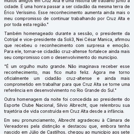
muitos amigos em Cruz Alta e uma história de trabalho junto à
cidade. É uma honra passar a ser cidadão da mesma terra de
Érico Veríssimo. Esse reconhecimento aumenta ainda mais o
meu compromisso de continuar trabalhando por Cruz Alta e
por toda esta região."
Também homenageado durante a sessão, o presidente da
Cotrijal e vice-presidente da Soli3, Nei César Manica, afirmou
que recebeu o reconhecimento com surpresa e emoção.
Para ele, tornar-se cidadão cruz-altense fortalece ainda mais
seu compromisso com o desenvolvimento do município.
"É um orgulho muito grande. Não imaginava receber esse
reconhecimento, mas fico muito feliz. Agora me torno
oficialmente um cidadão cruz-altense e ainda mais
comprometido em trabalhar para que Cruz Alta se torne uma
referência em desenvolvimento no Rio Grande do Sul."
Outra homenagem da noite foi concedida ao presidente do
Esporte Clube Nacional, Silvio Albrecht, que relembrou sua
trajetória de vida construída em Cruz Alta desde a infância.
Em seu pronunciamento, Albrecht agradeceu à Câmara de
Vereadores pela distinção e destacou que, embora tenha
nascido em Júlio de Castilhos, chegou ao município aos sete