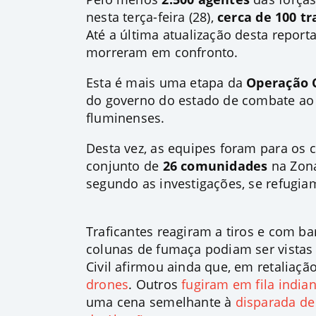
nesta terça-feira (28),
cerca de 100 t
Até a última atualização desta repor
morreram em confronto
.
Esta é mais uma etapa da
Operação 
do governo do estado de combate ao a
fluminenses
.
Desta vez, as equipes foram para os
conjunto de
26 comunidades
na Zon
segundo as investigações, se refugia
Traficantes reagiram a tiros e com b
colunas de fumaça podiam ser vistas 
Civil afirmou ainda que, em retaliaçã
drones
. Outros
fugiram em fila india
uma cena semelhante à
disparada d