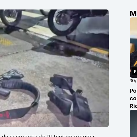
M
P
30
Po
co
Ri
 de segurança do RJ tentam prender,