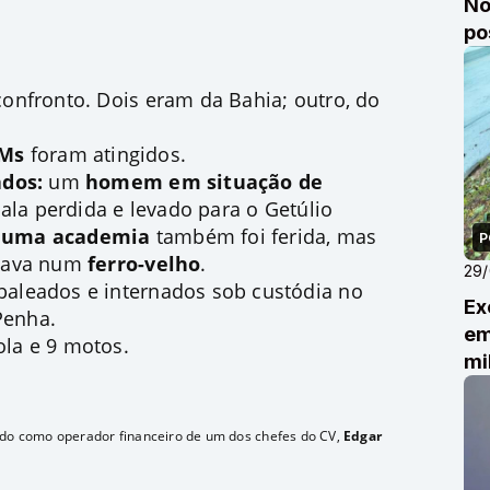
No
po
onfronto. Dois eram da Bahia; outro, do
PMs
foram atingidos
.
ados:
um
homem em situação de
ala perdida e
levado para o Getúlio
m uma academia
também foi ferida, mas
P
tava num
ferro-velho
.
29
aleados e internados sob custódia no
Ex
Penha.
em
ola e 9 motos.
mi
ado como operador financeiro de um dos chefes do CV,
Edgar