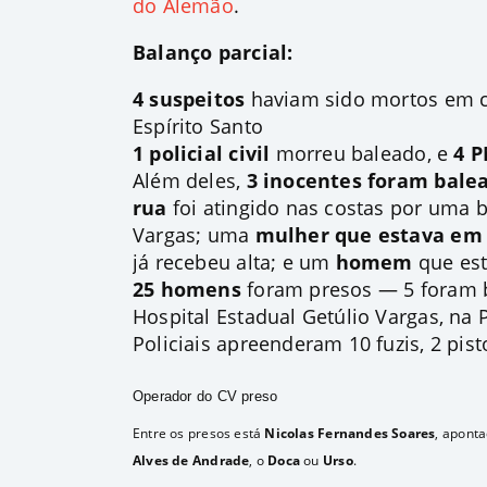
do Alemão
.
Balanço parcial:
4 suspeitos
haviam sido mortos
em c
Espírito Santo
1 policial civil
morreu baleado
, e
4 
Além deles,
3 inocentes foram bale
rua
foi atingido nas costas por uma b
Vargas; uma
mulher que estava e
já recebeu alta; e um
homem
que es
25 homens
foram presos
— 5 foram b
Hospital Estadual Getúlio Vargas, na 
Policiais apreenderam 10 fuzis, 2 pist
Operador do CV preso
Entre os presos está
Nicolas Fernandes Soares
, apont
Alves de Andrade
, o
Doca
ou
Urso
.