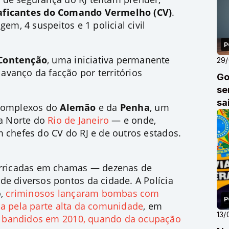
raficantes do Comando Vermelho (CV)
.
tagem,
4 suspeitos e 1 policial civil
P
Contenção
, uma
iniciativa permanente
29
vanço da facção por territórios
Go
se
sa
 complexos do
Alemão
e da
Penha
, um
a Norte do
Rio de Janeiro
— e onde,
m chefes do CV do RJ e de outros estados.
arricadas em chamas
— dezenas de
de diversos pontos da cidade. A Polícia
o,
criminosos lançaram bombas com
P
na pela parte alta da comunidade
, em
13/
e bandidos em 2010, quando da ocupação