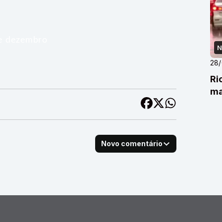
de dezembro
N
28
Ri
ma
Novo comentário