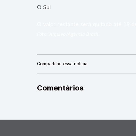
O Sul
O valor restante será quitado até 19 
Foto: Arquivo/Agência Brasil
Compartilhe essa notícia
Comentários