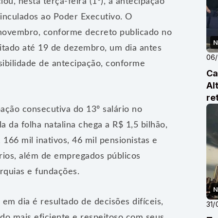
u, nesta terça-feira (1º), a antecipação
vinculados ao Poder Executivo. O
 novembro, conforme decreto publicado no
N
quitado até 19 de dezembro, um dia antes
06
ssibilidade de antecipação, conforme
Ca
Al
re
pação consecutiva do 13º salário no
la da folha natalina chega a R$ 1,5 bilhão,
 166 mil inativos, 46 mil pensionistas e
prios, além de empregados públicos
arquias e fundações.
N
 em dia é resultado de decisões difíceis,
31/
ado mais eficiente e respeitoso com seus