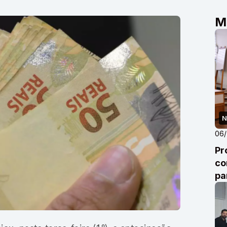
M
N
06
Pr
co
pa
co