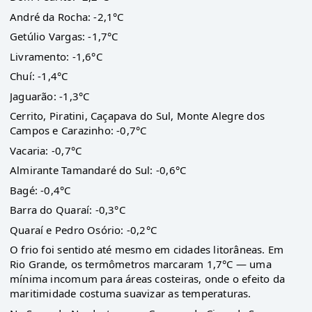
André da Rocha: -2,1°C
Getúlio Vargas: -1,7°C
Livramento: -1,6°C
Chuí: -1,4°C
Jaguarão: -1,3°C
Cerrito, Piratini, Caçapava do Sul, Monte Alegre dos
Campos e Carazinho: -0,7°C
Vacaria: -0,7°C
Almirante Tamandaré do Sul: -0,6°C
Bagé: -0,4°C
Barra do Quaraí: -0,3°C
Quaraí e Pedro Osório: -0,2°C
O frio foi sentido até mesmo em cidades litorâneas. Em
Rio Grande, os termômetros marcaram 1,7°C — uma
mínima incomum para áreas costeiras, onde o efeito da
maritimidade costuma suavizar as temperaturas.