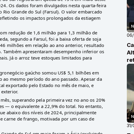
. Os dados foram divulgados nesta quarta-feira
do Rio Grande do Sul (Farsul). O valor embarcado
refletindo os impactos prolongados da estiagem
N
com redução de 1,6 milhão para 1,3 milhão de
06
da, segundo a Farsul, foi a baixa oferta de soja
Ca
46 milhões em relação ao ano anterior, resultado
ão. Também apresentaram desempenho inferior os
Al
ais. Já o arroz teve estoques limitados para
re
agronegócio gaúcho somou US$ 5,1 bilhões em
o ao mesmo período do ano passado. Apesar da
otal exportado pelo Estado no mês de maio, e
xterior.
no mês, superando pela primeira vez no ano os 20%
s — o equivalente a 22,9% do total. No entanto,
ue abaixo dos níveis de 2024, principalmente
N
e carne de frango, motivada por um caso de
31/
o Grande do Sul em maio foram a Ásia (excluindo