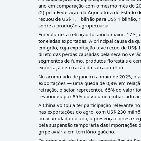
ano em comparação com o mesmo mês de 2024
(2) pela Federação da Agricultura do Estado 
recuou de US$ 1,1 bilhão para US$ 1 bilhão, 
sobre a produção agropecuária.
Em volume, a retração foi ainda maior: 17%, 
toneladas exportadas. A principal causa da que
em grão, cuja exportação teve recuo de US$ 1
direto das perdas causadas pela seca no ver
segmentos de fumo, produtos florestais e cere
exportação em razão da safra anterior.
No acumulado de janeiro a maio de 2025, o 
exportações — uma queda de 0,8% em relaçã
retração, o setor representou 65% do valor t
respondeu por 85% do volume embarcado ao e
A China voltou a ter participação relevante 
nas exportações do agro, com US$ 230 milhõe
no acumulado do ano, a presença chinesa seg
pela suspensão temporária das importações d
gripe aviária em território gaúcho.
Os principais destinos das exportações do Ri