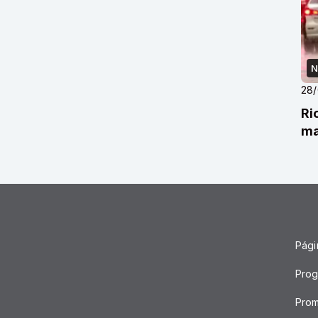
N
28
Ri
ma
Págin
Pro
Pro