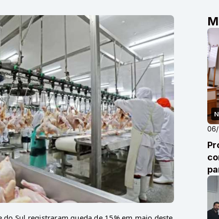
M
N
06
Pr
co
pa
co
e do Sul registraram queda de 15% em maio deste