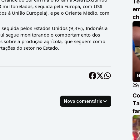
Te
 mil toneladas, seguida pela Europa, com US$
em
os à União Europeia), e pelo Oriente Médio, com
ch
a, seguida pelos Estados Unidos (9,4%), Indonésia
Farsul segue monitorando o comportamento dos
cos sobre a produção agrícola, que seguem como
tações do setor no Estado.
r
N
29
Co
Novo comentário
Ta
fa