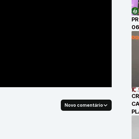
PR
06
CR
CA
Novo comentário
PL