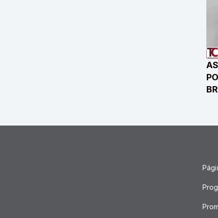
AS
PO
B
Págin
Pro
Pro