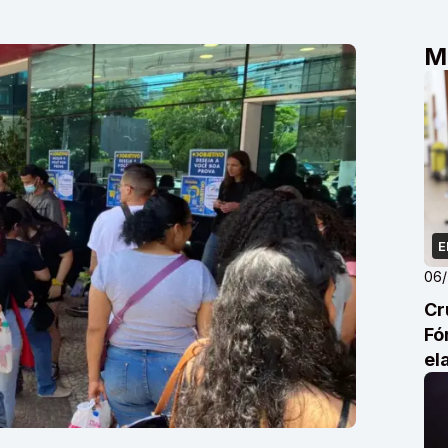
M
E
06
Cr
Fó
el
de