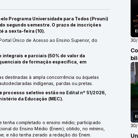
elo Programa Universidade para Todos (Prouni)
 do segundo semestre. O prazo de inscrições
 a sexta-feira (10).
E
Portal Único de Acesso ao Ensino Superior
, do
30
Co
o integrais e parciais (50% do valor da
bi
quenciais de formação específica, em
as destinadas à ampla concorrência ou àquelas
autodeclaradas indígenas, pardas ou pretas.
e processo seletivo estão no
Edital nº 51/2026
,
inistério da Educação (MEC).
E
te tenha completado o ensino médio; participado
30
onal do Ensino Médio (Enem); obtido, no mínimo,
e; e não tenha zerado a redação do Enem.
Un