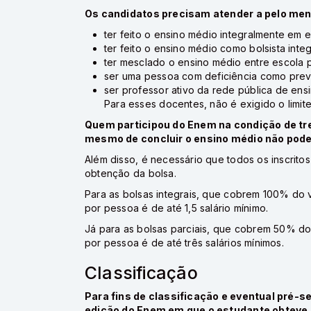
Os candidatos precisam atender a pelo me
ter feito o ensino médio integralmente em 
ter feito o ensino médio como bolsista integr
ter mesclado o ensino médio entre escola p
ser uma pessoa com deficiência como previ
ser professor ativo da rede pública de ens
Para esses docentes, não é exigido o limit
Quem participou do Enem na condição de tre
mesmo de concluir o ensino médio não pode
Além disso, é necessário que todos os inscritos
obtenção da bolsa.
Para as bolsas integrais, que cobrem 100% do v
por pessoa é de até 1,5 salário mínimo.
Já para as bolsas parciais, que cobrem 50% do 
por pessoa é de até três salários mínimos.
Classificação
Para fins de classificação e eventual pré-se
edição do Enem em que o estudante obteve