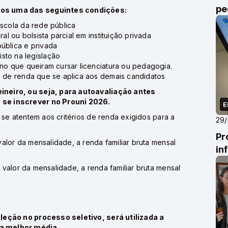
pe
nos uma das seguintes condições:
escola da rede pública
al ou bolsista parcial em instituição privada
ública e privada
sto na legislação
ino que queiram cursar licenciatura ou pedagogia.
e de renda que se aplica aos demais candidatos
ineiro, ou seja, para autoavaliação antes
 se inscrever no Prouni 2026.
E
 se atentem aos critérios de renda exigidos para a
29
Pr
alor da mensalidade, a renda familiar bruta mensal
in
valor da mensalidade, a renda familiar bruta mensal
leção no processo seletivo, será utilizada a
 a melhor média.