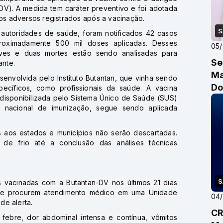
-DV). A medida tem caráter preventivo e foi adotada
tos adversos registrados após a vacinação.
S
autoridades de saúde, foram notificados 42 casos
roximadamente 500 mil doses aplicadas. Desses
05
raves e duas mortes estão sendo analisadas para
Se
ante.
Ma
envolvida pelo Instituto Butantan, que vinha sendo
Do
pecíficos, como profissionais da saúde. A vacina
disponibilizada pelo Sistema Único de Saúde (SUS)
a nacional de imunização, segue sendo aplicada
as aos estados e municípios não serão descartadas.
de frio até a conclusão das análises técnicas
S
s vacinadas com a Butantan-DV nos últimos 21 dias
 e procurem atendimento médico em uma Unidade
04
de alerta.
CR
febre, dor abdominal intensa e contínua, vômitos