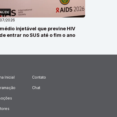
AÚDE
/07/2026
médio injetável que previne HIV
de entrar no SUS até o fim o ano
a Inicial
Contato
gramação
Chat
moções
tores