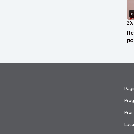
S
29
Re
po
Págin
Pro
Pro
Locu