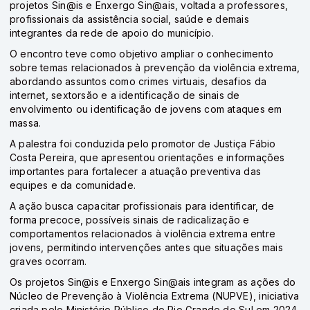
projetos Sin@is e Enxergo Sin@ais, voltada a professores,
profissionais da assistência social, saúde e demais
integrantes da rede de apoio do município.
O encontro teve como objetivo ampliar o conhecimento
sobre temas relacionados à prevenção da violência extrema,
abordando assuntos como crimes virtuais, desafios da
internet, sextorsão e a identificação de sinais de
envolvimento ou identificação de jovens com ataques em
massa.
A palestra foi conduzida pelo promotor de Justiça
Fábio
Costa Pereira
, que apresentou orientações e informações
importantes para fortalecer a atuação preventiva das
equipes e da comunidade.
A ação busca capacitar profissionais para identificar, de
forma precoce, possíveis sinais de radicalização e
comportamentos relacionados à violência extrema entre
jovens, permitindo intervenções antes que situações mais
graves ocorram.
Os projetos Sin@is e Enxergo Sin@ais integram as ações do
Núcleo de Prevenção à Violência Extrema (NUPVE), iniciativa
criada pelo
Ministério Público do Rio Grande do Sul
em 2024