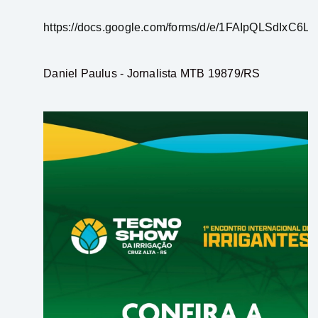
https://docs.google.com/forms/d/e/1FAIpQLSd
Daniel Paulus - Jornalista MTB 19879/RS