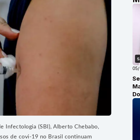
S
05
Se
Ma
Do
e Infectologia (SBI), Alberto Chebabo,
casos de covi-19 no Brasil continuam