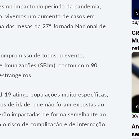
smo impacto do período da pandemia,
S
o, vivemos um aumento de casos em
04
uma das mesas da 27ª Jornada Nacional de
CR
Mu
re
ca
ompromisso de todos, o evento,
de Imunizações (SBIm), contou com 90
estrangeiros.
19 atinge populações muito específicas,
nos de idade, que não foram expostas ao
S
serão impactadas de forma semelhante ao
30
o risco de complicação e de internação
An
se