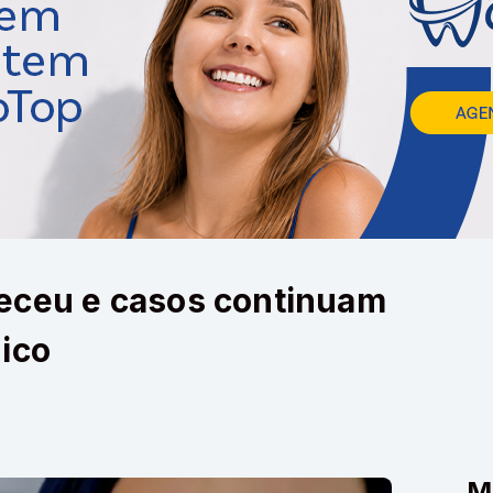
eceu e casos continuam
ico
M