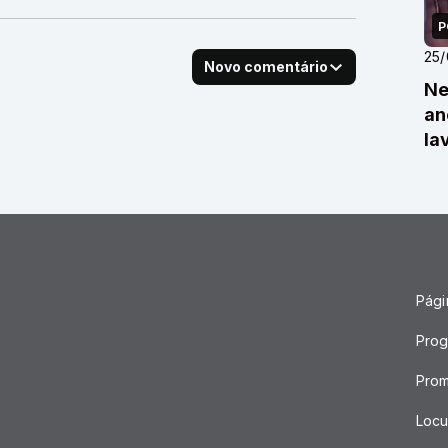
P
25
Novo comentário
Ne
an
la
Págin
Pro
Pro
Locu