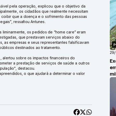
ável pela operação, explicou que o objetivo da
cipalmente, os cidadãos que realmente necessitam
l coibir que a doença e o sofrimento das pessoas
gais”, ressaltou Antunes.
s liminarmente, os pedidos de “home care” eram
estigadas, que prestavam serviços abaixo do
s, as empresas e seus representantes falsificavam
P
públicos destinados ao tratamento.
29
, alertou sobre os impactos financeiros do
Ex
meter a prestação de serviços de saúde a outros
em
opulação", destacou.
apreendidos, o que ajudará a determinar o valor
mi