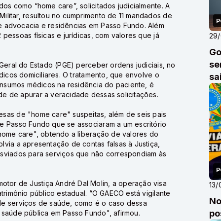
dos como “home care”, solicitados judicialmente. A
ilitar, resultou no cumprimento de 11 mandados de
P
e advocacia e residências em Passo Fundo. Além
pessoas físicas e jurídicas, com valores que já
29
Go
se
-Geral do Estado (PGE) perceber ordens judiciais, no
dicos domiciliares. O tratamento, que envolve o
sa
 insumos médicos na residência do paciente, é
e de apurar a veracidade dessas solicitações.
sas de "home care" suspeitas, além de seis pais
e Passo Fundo que se associaram a um escritório
"home care", obtendo a liberação de valores do
via a apresentação de contas falsas à Justiça,
esviados para serviços que não correspondiam às
P
or de Justiça André Dal Molin, a operação visa
13/
trimônio público estadual. “O GAECO está vigilante
No
de serviços de saúde, como é o caso dessa
po
 saúde pública em Passo Fundo", afirmou.