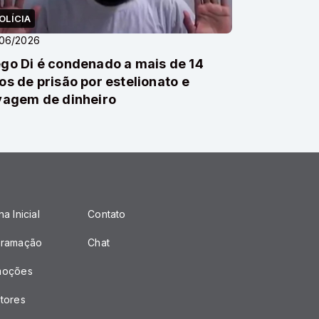
OLÍCIA
/06/2026
go Di é condenado a mais de 14
os de prisão por estelionato e
vagem de dinheiro
a Inicial
Contato
gramação
Chat
moções
tores