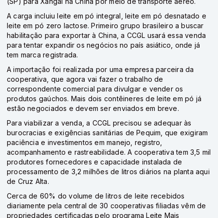
(SP) para Xangai na China por meio de transporte aéreo.
A carga incluiu leite em pó integral, leite em pó desnatado e
leite em pó zero lactose. Primeiro grupo brasileiro a buscar
habilitação para exportar à China, a CCGL usará essa venda
para tentar expandir os negócios no país asiático, onde já
tem marca registrada.
A importação foi realizada por uma empresa parceira da
cooperativa, que agora vai fazer o trabalho de
correspondente comercial para divulgar e vender os
produtos gaúchos. Mais dois contêineres de leite em pó já
estão negociados e devem ser enviados em breve.
Para viabilizar a venda, a CCGL precisou se adequar às
burocracias e exigências sanitárias de Pequim, que exigiram
paciência e investimentos em manejo, registro,
acompanhamento e rastreabilidade. A cooperativa tem 3,5 mil
produtores fornecedores e capacidade instalada de
processamento de 3,2 milhões de litros diários na planta aqui
de Cruz Alta.
Cerca de 60% do volume de litros de leite recebidos
diariamente pela central de 30 cooperativas filiadas vêm de
propriedades certificadas pelo programa Leite Mais